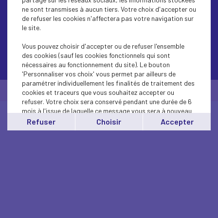
ne sont transmises à aucun tiers. Votre choix d'accepter ou
de refuser les cookies n'affectera pas votre navigation sur
le site.
Vous pouvez choisir d'accepter ou de refuser l'ensemble
des cookies (sauf les cookies fonctionnels qui sont
Contactez-nous
nécessaires au fonctionnement du site). Le bouton
'Personnaliser vos choix' vous permet par ailleurs de
paramétrer individuellement les finalités de traitement des
© Medef Loire 2026 -
Mentions légales
cookies et traceurs que vous souhaitez accepter ou
refuser. Votre choix sera conservé pendant une durée de 6
mois à l'issue de laquelle ce message vous sera à nouveau
affiché..
Refuser
Choisir
Accepter
Vous pouvez modifier votre choix à tout moment en
cliquant sur le lien
'cookies'
en bas de page.