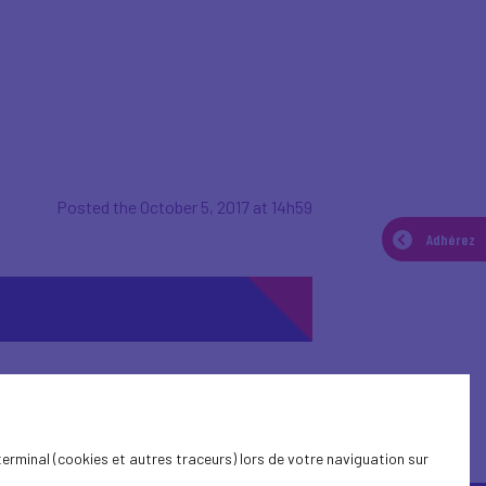
Posted the October 5, 2017 at 14h59
Adhérez
terminal (cookies et autres traceurs) lors de votre naviguation sur