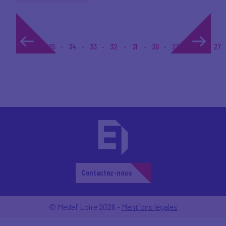
1...
35
34
33
32
31
30
29
28
27
Contactez-nous
© Medef Loire 2026 -
Mentions légales