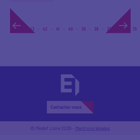
1...
43
42
41
40
39
38
37
36
35
Contactez-nous
© Medef Loire 2026 -
Mentions légales