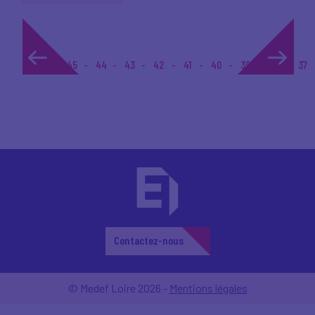
1...
45
44
43
42
41
40
39
38
37
Contactez-nous
© Medef Loire 2026 -
Mentions légales