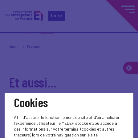
Loire
Accueil
Et aussi...
Et aussi...
Cookies
Être membre du Medef Loire,
c’est aussi vivre l’économie
Afin d'assurer le fonctionnement du site et d'en améliorer
l'expérience utilisateur, le MEDEF stocke et/ou accède à
locale
des informations sur votre terminal (cookies et autres
traceurs) lors de votre naviguation sur le site