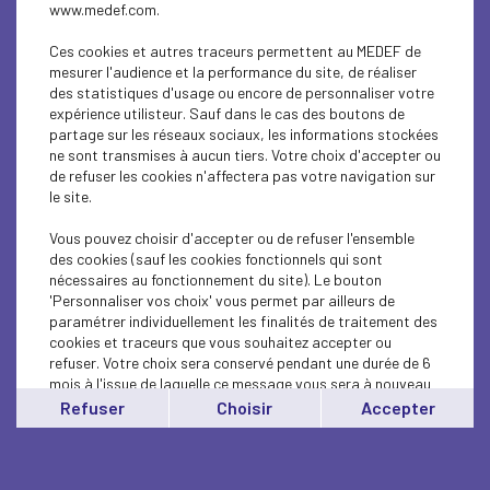
www.medef.com.
Adhérer au Medef Loire, c’est bien plus qu’un engagement
patronal : c’est intégrer une communauté d’entrepreneurs
Ces cookies et autres traceurs permettent au MEDEF de
et participer activement à la vie économique du territoire
mesurer l'audience et la performance du site, de réaliser
grâce à une programmation riche tout au long de l’année :
des statistiques d'usage ou encore de personnaliser votre
expérience utilisteur. Sauf dans le cas des boutons de
Visites d’entreprises inspirantes
partage sur les réseaux sociaux, les informations stockées
ne sont transmises à aucun tiers. Votre choix d'accepter ou
Rencontres conviviales
entre dirigeants
de refuser les cookies n'affectera pas votre navigation sur
le site.
Matinales d’information
sur les enjeux qui
comptent : RH, management, intelligence
Vous pouvez choisir d'accepter ou de refuser l'ensemble
économique, santé du dirigeant, etc.
des cookies (sauf les cookies fonctionnels qui sont
nécessaires au fonctionnement du site). Le bouton
Cycle annuel dédié à la santé du dirigeant
:
'Personnaliser vos choix' vous permet par ailleurs de
interventions de spécialistes, conférences sur le
paramétrer individuellement les finalités de traitement des
bien-être et le développement personnel,
cookies et traceurs que vous souhaitez accepter ou
événements sportifs…
refuser. Votre choix sera conservé pendant une durée de 6
Un écosystème stimulant, pour prendre du recul, échanger
mois à l'issue de laquelle ce message vous sera à nouveau
entre pairs et faire grandir votre entreprise autrement.
affiché..
Refuser
Choisir
Accepter
Vous pouvez modifier votre choix à tout moment en
cliquant sur le lien
'cookies'
en bas de page.